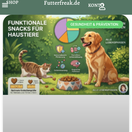
Futterfreak.de
SHOP
Leckerlis & Snacks:
KONTO
Snack´s & Zahnpflege
Schonkost & Spezielles
GESUNDHEIT & PRÄVENTION: