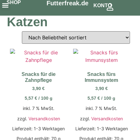
SHOP
Futterfreak.de
KONTO
Snack´s & Zahnpflege
Schonkost & Spezielles
Katzen
Snacks für die
Snacks fürs
Zahnpflege
Immunsystem
3,90
€
3,90
€
5,57
€
/
100
g
5,57
€
/
100
g
inkl. 7 % MwSt.
inkl. 7 % MwSt.
zzgl.
Versandkosten
zzgl.
Versandkosten
Lieferzeit:
1-3 Werktagen
Lieferzeit:
1-3 Werktagen
Produkt enthält: 70
g
Produkt enthält: 70
g