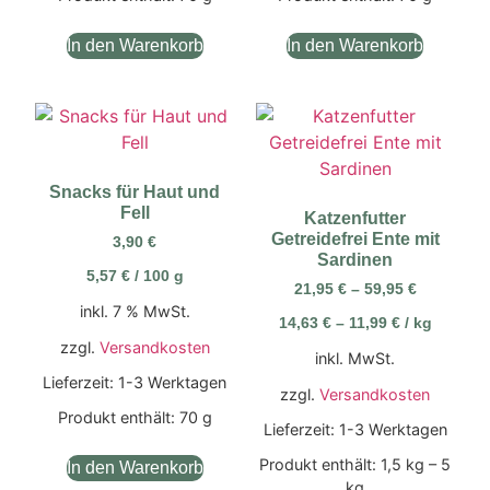
In den Warenkorb
In den Warenkorb
Snacks für Haut und
Fell
Katzenfutter
Getreidefrei Ente mit
3,90
€
Sardinen
5,57
€
/
100
g
21,95
€
–
59,95
€
inkl. 7 % MwSt.
14,63
€
–
11,99
€
/
kg
zzgl.
Versandkosten
inkl. MwSt.
Lieferzeit:
1-3 Werktagen
zzgl.
Versandkosten
Produkt enthält: 70
g
Lieferzeit:
1-3 Werktagen
Produkt enthält: 1,5
kg
– 5
In den Warenkorb
kg