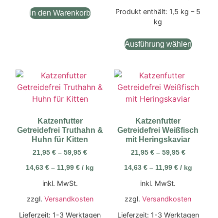
Produkt enthält: 1,5
kg
– 5
In den Warenkorb
kg
Ausführung wählen
Katzenfutter
Katzenfutter
Getreidefrei Truthahn &
Getreidefrei Weißfisch
Huhn für Kitten
mit Heringskaviar
21,95
€
–
59,95
€
21,95
€
–
59,95
€
14,63
€
–
11,99
€
/
kg
14,63
€
–
11,99
€
/
kg
inkl. MwSt.
inkl. MwSt.
zzgl.
Versandkosten
zzgl.
Versandkosten
Lieferzeit:
1-3 Werktagen
Lieferzeit:
1-3 Werktagen