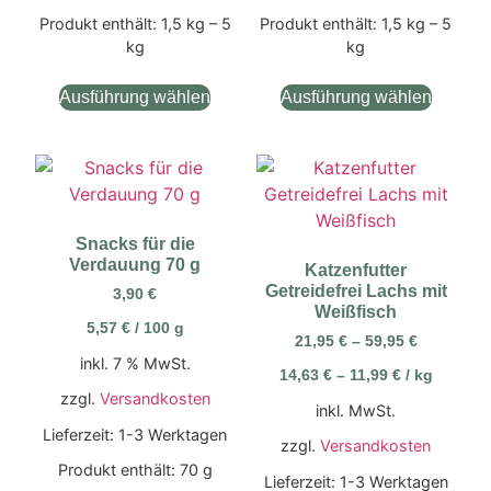
Produkt enthält: 1,5
kg
– 5
Produkt enthält: 1,5
kg
– 5
kg
kg
Ausführung wählen
Ausführung wählen
Snacks für die
Verdauung 70 g
Katzenfutter
Getreidefrei Lachs mit
3,90
€
Weißfisch
5,57
€
/
100
g
21,95
€
–
59,95
€
inkl. 7 % MwSt.
14,63
€
–
11,99
€
/
kg
zzgl.
Versandkosten
inkl. MwSt.
Lieferzeit:
1-3 Werktagen
zzgl.
Versandkosten
Produkt enthält: 70
g
Lieferzeit:
1-3 Werktagen