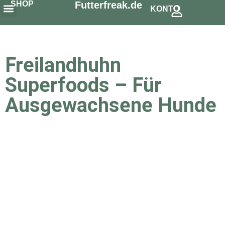
SHOP
Futterfreak.de
KONTO
Snack´s & Zahnpflege
Schonkost & Spezielles
Freilandhuhn
Superfoods – Für
Ausgewachsene Hunde