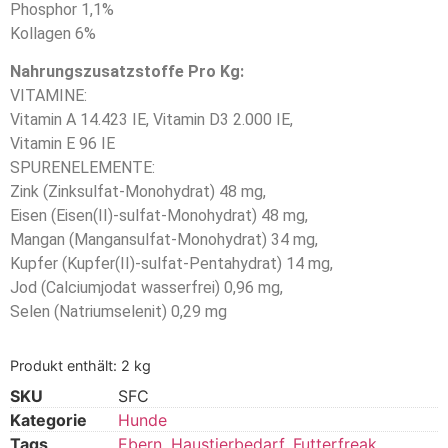
Phosphor 1,1%
Kollagen 6%
Nahrungszusatzstoffe Pro Kg:
VITAMINE:
Vitamin A 14.423 IE, Vitamin D3 2.000 IE,
Vitamin E 96 IE
SPURENELEMENTE:
Zink (Zinksulfat-Monohydrat) 48 mg,
Eisen (Eisen(II)-sulfat-Monohydrat) 48 mg,
Mangan (Mangansulfat-Monohydrat) 34 mg,
Kupfer (Kupfer(II)-sulfat-Pentahydrat) 14 mg,
Jod (Calciumjodat wasserfrei) 0,96 mg,
Selen (Natriumselenit) 0,29 mg
Produkt enthält: 2
kg
SKU
SFC
Kategorie
Hunde
Tags
Ebern
,
Haustierbedarf
,
Futterfreak
,